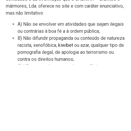
mármores, Lda. oferece no site e com caráter enunciativo,
mas não limitativo:
A) Não se envolver em atividades que sejam ilegais
ou contrárias à boa fé a à ordem pública;
B) Não difundir propaganda ou conteúdo de natureza
racista, xenofóbica,
kiwibet
ou azar, qualquer tipo de
pornografia ilegal, de apologia ao terrorismo ou
contra os direitos humanos;
C) Não causar danos aos sistemas físicos
(hardwares) e lógicos (softwares) do GABMAR –
Granitos e mármores, Lda., de seus fornecedores ou
terceiros, para introduzir ou disseminar vírus
informáticos ou quaisquer outros sistemas de
hardware ou software que sejam capazes de causar
danos anteriormente mencionados.
Mais informações