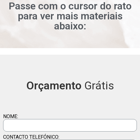
Passe com o cursor do rato
para ver mais materiais
abaixo:
Beige Travertin
Absolute Blanc
Blanco Micro
Blanco Aura
Beige Dune
Azabache
Cherokee
Caramelo
Botticino
Chocolat
Argento
Carrara
Ceniza
Alaska
Bering
Arena
Apple
Afion
Coco
Café
Orçamento
Grátis
NOME:
CONTACTO TELEFÓNICO: